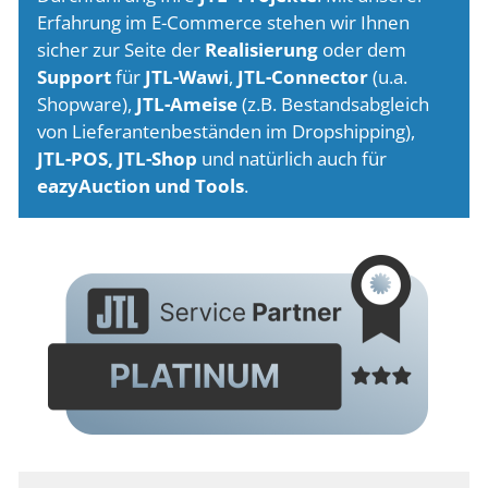
Erfahrung im E-Commerce stehen wir Ihnen
sicher zur Seite der
Realisierung
oder dem
Support
für
JTL-Wawi
,
JTL-Connector
(u.a.
Shopware),
JTL-Ameise
(z.B. Bestandsabgleich
von Lieferantenbeständen im Dropshipping),
JTL-POS, JTL-Shop
und natürlich auch für
eazyAuction und Tools
.